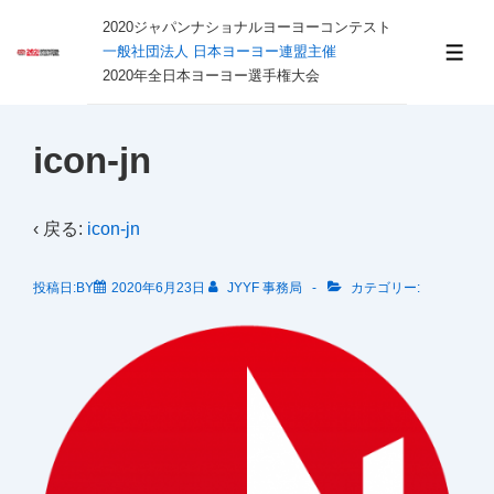
↓
2020ジャパンナショナルヨーヨーコンテスト
メ
一般社団法人 日本ヨーヨー連盟主催
メ
イ
2020年全日本ヨーヨー選手権大会
ニ
ュ
ン
ー
コ
icon-jn
ン
テ
‹ 戻る:
icon-jn
ン
ツ
投稿日:BY
2020年6月23日
JYYF 事務局
カテゴリー:
へ
ス
キ
ッ
プ